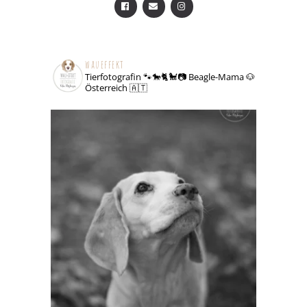
waueffekt
Tierfotografin 🐾🐎🐈🐩📷
Beagle-Mama 🐶
Österreich 🇦🇹